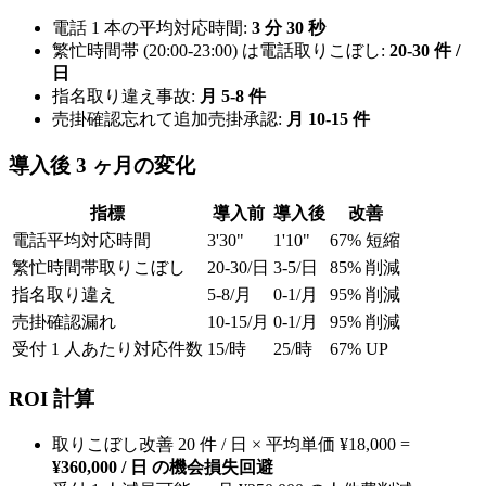
電話 1 本の平均対応時間:
3 分 30 秒
繁忙時間帯 (20:00-23:00) は電話取りこぼし:
20-30 件 /
日
指名取り違え事故:
月 5-8 件
売掛確認忘れて追加売掛承認:
月 10-15 件
導入後 3 ヶ月の変化
指標
導入前
導入後
改善
電話平均対応時間
3'30"
1'10"
67% 短縮
繁忙時間帯取りこぼし
20-30/日
3-5/日
85% 削減
指名取り違え
5-8/月
0-1/月
95% 削減
売掛確認漏れ
10-15/月
0-1/月
95% 削減
受付 1 人あたり対応件数
15/時
25/時
67% UP
ROI 計算
取りこぼし改善 20 件 / 日 × 平均単価 ¥18,000 =
¥360,000 / 日 の機会損失回避