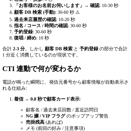
「お客様のお名前お伺いします」→ 確認
: 10-30 秒
顧客 DB 検索 (手動)
: 30-60 秒 ⚠️
過去来店履歴の確認
: 10-20 秒
指名 / コース / 時間の確認
: 30-60 秒
予約登録
: 30-60 秒
復唱 / 締め
: 10 秒
合計
2-3 分
。しかし
顧客 DB 検索
と
予約登録
の部分で合計
1 分近く消費しているのが現状です。
CTI 連動で何が変わるか
電話が鳴った瞬間に、発信元番号から顧客情報が自動表示さ
れる仕組み:
着信 → 0.8 秒で顧客カード表示
:
顧客名 / 過去来店回数 / 直近訪問日
NG 嬢 / VIP フラグ
のポップアップ警告
売掛残高
(あれば)
メモ (前回の好み / 注意事項)