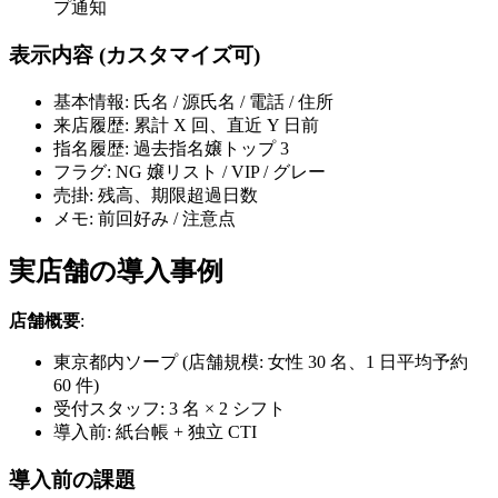
プ通知
表示内容 (カスタマイズ可)
基本情報: 氏名 / 源氏名 / 電話 / 住所
来店履歴: 累計 X 回、直近 Y 日前
指名履歴: 過去指名嬢トップ 3
フラグ: NG 嬢リスト / VIP / グレー
売掛: 残高、期限超過日数
メモ: 前回好み / 注意点
実店舗の導入事例
店舗概要
:
東京都内ソープ (店舗規模: 女性 30 名、1 日平均予約
60 件)
受付スタッフ: 3 名 × 2 シフト
導入前: 紙台帳 + 独立 CTI
導入前の課題