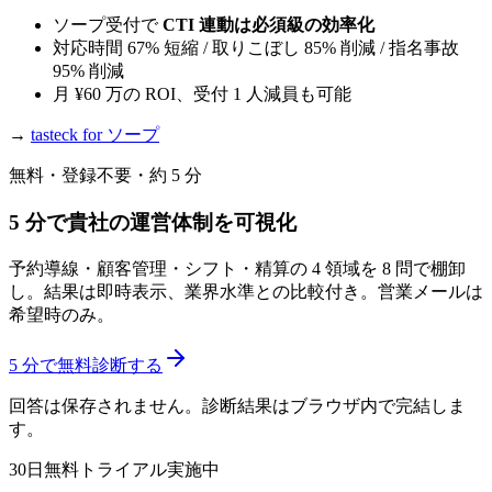
ソープ受付で
CTI 連動は必須級の効率化
対応時間 67% 短縮 / 取りこぼし 85% 削減 / 指名事故
95% 削減
月 ¥60 万の ROI、受付 1 人減員も可能
→
tasteck for ソープ
無料・登録不要・約 5 分
5 分で貴社の運営体制を可視化
予約導線・顧客管理・シフト・精算の 4 領域を 8 問で棚卸
し。結果は即時表示、業界水準との比較付き。営業メールは
希望時のみ。
5 分で無料診断する
回答は保存されません。診断結果はブラウザ内で完結しま
す。
30日無料トライアル実施中