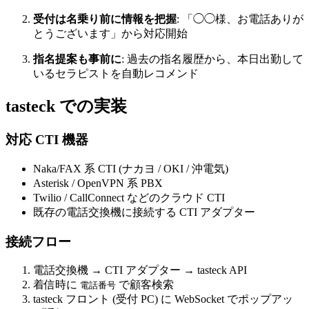
受付は名乗り前に情報を把握
: 「◯◯様、お電話ありが
とうございます」から対応開始
指名提案も事前に
: 過去の指名履歴から、本日出勤して
いるセラピストを自動レコメンド
tasteck での実装
対応 CTI 機器
Naka/FAX 系 CTI (ナカヨ / OKI / 沖電気)
Asterisk / OpenVPN 系 PBX
Twilio / CallConnect などのクラウド CTI
既存の電話交換機に接続する CTI アダプター
接続フロー
電話交換機 → CTI アダプター → tasteck API
着信時に
で顧客検索
電話番号
tasteck フロント (受付 PC) に WebSocket でポップアッ