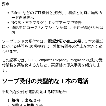
要点:
Falcon などの CTI 機器と接続し、着信と同時に顧客カ
ード自動表示
NG 客・VIP フラグもポップアップで警告
通話中にコース / オプション記録 → 予約登録が 3 分以
内
ソープランドの受付では、
電話対応が売上の要
。1 本の電話
にかける時間を 30 秒削れば、繁忙時間帯の売上が大きく変
わります。
この記事では、CTI (Computer Telephony Integration) 連動で受
付業務を高速化する方法と、実店舗の導入事例を紹介しま
す。
ソープ受付の典型的な 1 本の電話
平均的な受付が電話対応する時間配分:
着信 → 出る
: 3 秒
名乗り + 挨拶
: 5 秒