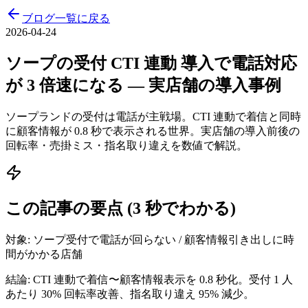
ブログ一覧に戻る
2026-04-24
ソープの受付 CTI 連動 導入で電話対応
が 3 倍速になる — 実店舗の導入事例
ソープランドの受付は電話が主戦場。CTI 連動で着信と同時
に顧客情報が 0.8 秒で表示される世界。実店舗の導入前後の
回転率・売掛ミス・指名取り違えを数値で解説。
この記事の要点 (3 秒でわかる)
対象:
ソープ受付で電話が回らない / 顧客情報引き出しに時
間がかかる店舗
結論:
CTI 連動で着信〜顧客情報表示を 0.8 秒化。受付 1 人
あたり 30% 回転率改善、指名取り違え 95% 減少。