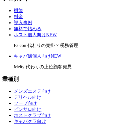
機能
料金
導入事例
無料で始める
ホスト個人向け
NEW
Falcon 代わりの売掛 × 税務管理
キャバ嬢個人向け
NEW
Melty 代わりの上位顧客発見
業種別
メンズエステ向け
デリヘル向け
ソープ向け
ピンサロ向け
ホストクラブ向け
キャバクラ向け