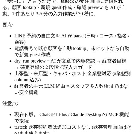
「受注に」 と言うだけで、tasteck の受注画面に登録され
る。顧客 lookup・新規 guest 作成・確認 preview も AI が自
動。1 件あたり 3-5 分の入力作業が 30 秒に。
要点:
LINE 予約の自由文を AI が parse (日時 / コース / 指名 /
顧客)
電話番号で既存顧客を自動 lookup、未ヒットなら自動
で新規 guest 作成
dry_run preview = AI が文章で内容確認 → 経営者目視
→ 確定登録の 2 段階で誤入力ガード
出張型・来店型・キャバ・ホスト 全業態対応 (#業態別
column 込み)
経営者の手元 LLM 経由 = スタッフ多人数権限ではな
い安全構造
注意点:
現在 β 版。 ChatGPT Plus / Claude Desktop の MCP 機能
で接続
tasteck 既存契約者は追加コストなし (既存管理画面はそ
のまま使えます)