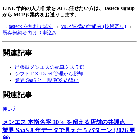
LINE 予約の入力作業を AI に任せたい方は、 tasteck signup
から MCP β 案内をお送りします。
→
tasteck を無料で試す
→
MCP 連携の仕組み (技術寄り)
→
既存契約者向け β 申込み
関連記事
出張型メンエスの配車ミス 5 選
シフト DX: Excel 管理から脱却
業界 SaaS と一般 POS の違い
関連記事
使い方
メンエス 本指名率 30% を超える店舗の共通点 —
業界 SaaS 8 年データで見えた 5 パターン (2026 更
新)