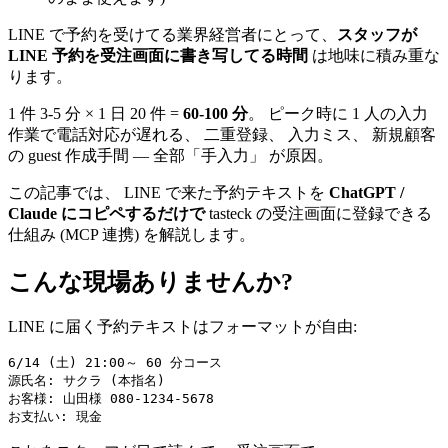
LINE で予約を受けてる業界経営者にとって、
スタッフが
LINE 予約を受注画面に書き写してる時間
は地味に積み重な
ります。
1 件 3-5 分 × 1 日 20 件 =
60-100 分
。 ピーク時に 1 人の入力
作業で電話対応が遅れる、 二重登録、 入力ミス、 新規顧客
の guest 作成手間 — 全部「手入力」 が原因。
この記事では、 LINE で来た予約テキストを
ChatGPT /
Claude にコピペするだけで
tasteck の受注画面に登録できる
仕組み (MCP 連携) を解説します。
こんな現場ありませんか?
LINE に届く予約テキストはフォーマットが自由:
6/14 (土) 21:00～ 60 分コース

源氏名: サクラ (本指名)

お客様: 山田様 080-1234-5678
