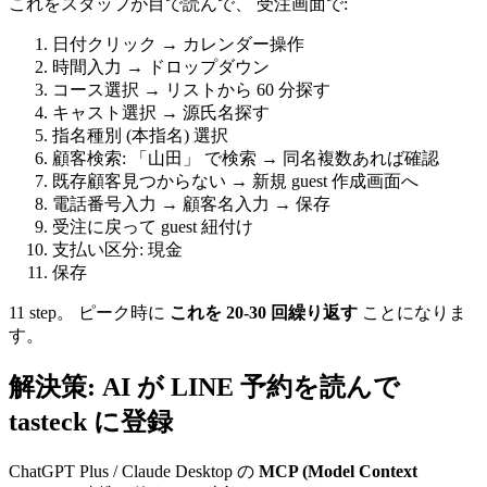
これをスタッフが目で読んで、 受注画面で:
日付クリック → カレンダー操作
時間入力 → ドロップダウン
コース選択 → リストから 60 分探す
キャスト選択 → 源氏名探す
指名種別 (本指名) 選択
顧客検索: 「山田」 で検索 → 同名複数あれば確認
既存顧客見つからない → 新規 guest 作成画面へ
電話番号入力 → 顧客名入力 → 保存
受注に戻って guest 紐付け
支払い区分: 現金
保存
11 step。 ピーク時に
これを 20-30 回繰り返す
ことになりま
す。
解決策: AI が LINE 予約を読んで
tasteck に登録
ChatGPT Plus / Claude Desktop の
MCP (Model Context