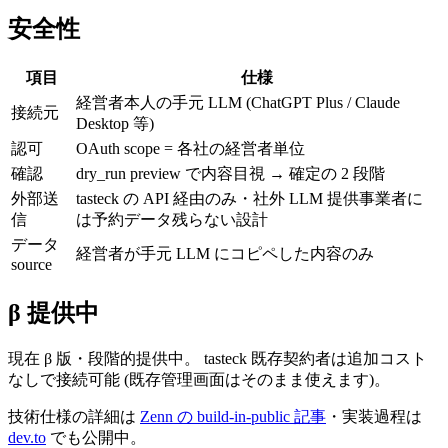
安全性
項目
仕様
経営者本人の手元 LLM (ChatGPT Plus / Claude
接続元
Desktop 等)
認可
OAuth scope = 各社の経営者単位
確認
dry_run preview で内容目視 → 確定の 2 段階
外部送
tasteck の API 経由のみ・社外 LLM 提供事業者に
信
は予約データ残らない設計
データ
経営者が手元 LLM にコピペした内容のみ
source
β 提供中
現在 β 版・段階的提供中。 tasteck 既存契約者は追加コスト
なしで接続可能 (既存管理画面はそのまま使えます)。
技術仕様の詳細は
Zenn の build-in-public 記事
・実装過程は
dev.to
でも公開中。