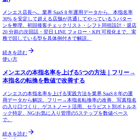
メンエス店長へ。業界 SaaS 8 年運用データから、本指名率
30% を安定して超える店舗が共通してやっている 5 パター
ンを整理。初回接客チェックリスト・シフト同担設計・退店
20 分前の次回話・翌日 LINE フォロー・KPI 可視化まで、実
務で回している型を具体例付きで解説。
続きを読む
使い方
メンエスの本指名率を上げる5つの方法｜フリー→
本指名の転換を数値で改善する
メンエスの本指名率を上げる実践方法を業界 SaaS 8 年の運
用データから解説。フリー→本指名転換率の改善、写真指名
の入り口づくり、ゲストノート活用、セラピスト別ボトルネ
ック特定、NG/お気に入り管理の5ステップを数値ベース
で。
続きを読む