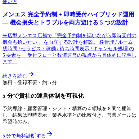
使い方
メンエス 完全予約制 + 即時受付ハイブリッド運用
— 機会損失とトラブルを両方避ける 5 つの設計
来店型メンエス店舗で「完全予約制を謳いながら即時受付の
機会も拾いたい」 を両立する設計を解説。 枠管理 / ルーム
残時間 / セラピスト稼働 / 待ち時間表示 / キャンセル処理 の
5 要素を、 受付フローと数値運営の視点から具体的に説明し
ます。
続きを読む
無料・登録不要・約 5 分
5 分で貴社の運営体制を可視化
予約導線・顧客管理・シフト・精算の 4 領域を 8 問で棚卸
し。結果は即時表示、業界水準との比較付き。営業メールは
希望時のみ。
5 分で無料診断する