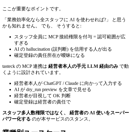
ここが重要なポイントです。
「業務効率化なら全スタッフに AI を使わせれば?」 と思う
かも知れません。 でも、 そうすると:
スタッフ全員に MCP 接続権限を付与 = 認可範囲が広
すぎる
AI の hallucination (誤判断) を信用する人が出る
確定登録の責任所在が曖昧になる
tasteck の MCP 連携は
経営者本人の手元 LLM 経由のみ
で動
くように設計されています。
経営者本人が ChatGPT / Claude に向かって入力する
AI が dry_run preview を文章で見せる
経営者が目視して OK 判断
確定登録は経営者の責任で
スタッフ多人数権限ではなく、 経営者の AI 使いをスーパー
パワー化する
のが本サービスのスタンス。