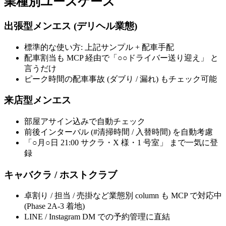
業種別ユースケース
出張型メンエス (デリヘル業態)
標準的な使い方: 上記サンプル + 配車手配
配車割当も MCP 経由で「○○ドライバー送り迎え」 と
言うだけ
ピーク時間の配車事故 (ダブり / 漏れ) もチェック可能
来店型メンエス
部屋アサイン込みで自動チェック
前後インターバル (#清掃時間 / 入替時間) を自動考慮
「○月○日 21:00 サクラ・X 様・1 号室」 まで一気に登
録
キャバクラ / ホストクラブ
卓割り / 担当 / 売掛など業態別 column も MCP で対応中
(Phase 2A-3 着地)
LINE / Instagram DM での予約管理に直結