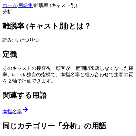
ホーム
/
用語集
/
離脱率 (キャスト別)
分析
離脱率 (キャスト別)
とは？
読み:
りだつりつ
定義
そのキャストの接客後、顧客が一定期間来店しなくなった確
率。tasteck 独自の指標で、本指名率と組み合わせて接客の質
を 2 軸で評価できます。
関連する用語
本指名率
同じカテゴリー「
分析
」の用語