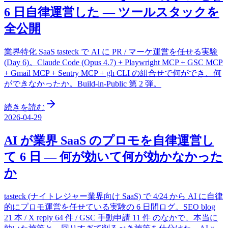
6 日自律運営した — ツールスタックを
全公開
業界特化 SaaS tasteck で AI に PR / マーケ運営を任せる実験
(Day 6)。Claude Code (Opus 4.7) + Playwright MCP + GSC MCP
+ Gmail MCP + Sentry MCP + gh CLI の組合せで何ができ、何
ができなかったか。Build-in-Public 第 2 弾。
続きを読む
2026-04-29
AI が業界 SaaS のプロモを自律運営し
て 6 日 — 何が効いて何が効かなかった
か
tasteck (ナイトレジャー業界向け SaaS) で 4/24 から AI に自律
的にプロモ運営を任せている実験の 6 日間ログ。SEO blog
21 本 / X reply 64 件 / GSC 手動申請 11 件 のなかで、本当に