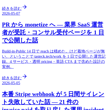
続きを読む
2026-05-07
PR から monetize へ — 業界 SaaS 運営
者が受託・コンサル受付ページを 1 日
で公開した話
Build-in-Public 14 日で reach は積めた。けど着地ページが無
い、ということで tasteck.tech/work を 1 日で公開した運営記
録。4 サービス・透明 pricing・英語 CTA まで含めた設計の
実例。
続きを読む
2026-05-05
本番 Stripe webhook が 5 日間サイレン
ト失敗していた話 — 21 件の
invoice.paid を取り戻した運用 incident