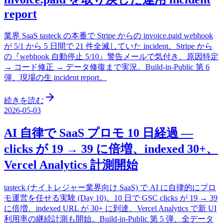
report
業界 SaaS tasteck の本番で Stripe からの invoice.paid webhook
が 5/1 から 5 日間で 21 件全滅していた incident。Stripe から
の『webhook 自動停止 5/10』警告メールで気付き、原因特定
→ コード修正 → データ修復まで実況。Build-in-Public 第 6
弾、現場の生 incident report。
続きを読む
2026-05-03
AI 自律で SaaS プロモ 10 日経過 —
clicks が 19 → 39 に倍増、indexed 30+、
Vercel Analytics 計測開始
tasteck (ナイトレジャー業界向け SaaS) で AI に自律的にプロ
モ運営を任せる実験 (Day 10)。10 日で GSC clicks が 19 → 39
に倍増、indexed URL が 30+ に到達、Vercel Analytics で新 UI
利用率の継続計測も開始。Build-in-Public 第 5 弾、全データ