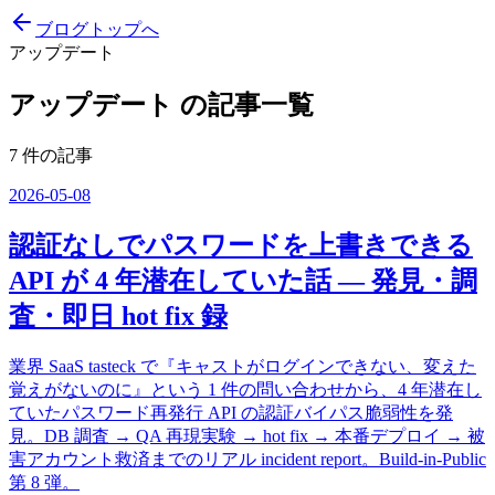
ブログトップへ
アップデート
アップデート
の記事一覧
7
件の記事
2026-05-08
認証なしでパスワードを上書きできる
API が 4 年潜在していた話 — 発見・調
査・即日 hot fix 録
業界 SaaS tasteck で『キャストがログインできない、変えた
覚えがないのに』という 1 件の問い合わせから、4 年潜在し
ていたパスワード再発行 API の認証バイパス脆弱性を発
見。DB 調査 → QA 再現実験 → hot fix → 本番デプロイ → 被
害アカウント救済までのリアル incident report。Build-in-Public
第 8 弾。