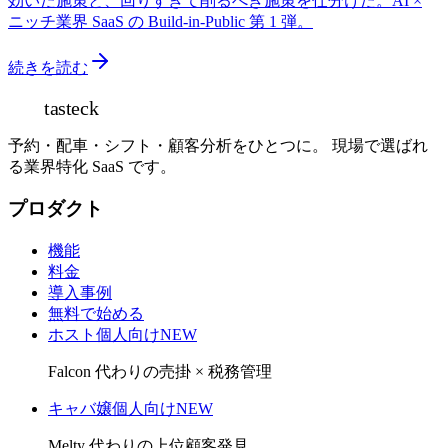
効いた施策と、回りすぎて削るべき施策を仕分けた。AI ×
ニッチ業界 SaaS の Build-in-Public 第 1 弾。
続きを読む
tasteck
予約・配車・シフト・顧客分析をひとつに。 現場で選ばれ
る業界特化 SaaS です。
プロダクト
機能
料金
導入事例
無料で始める
ホスト個人向け
NEW
Falcon 代わりの売掛 × 税務管理
キャバ嬢個人向け
NEW
Melty 代わりの上位顧客発見