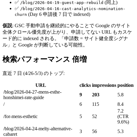
✅
(同上)
/blog/2026-04-19-guest-app-rebuild
✅
/blog/2026-04-16-cast-analytics-nomination-
(Day 6 申請後 7 日で indexed)
churn
仮説
: GSC 手動申請を継続的にやることで Google のサイト
全体クロール優先度が上がり、申請してない URL もカスケ
ード的に indexed される。「申請数 = サイト健全度シグナ
ル」と Google が判断している可能性。
検索パフォーマンス 倍増
直近 7 日 (4/26-5/3) のトップ:
URL
clicks
impressions
position
/blog/2026-04-27-mens-esthe-
9
203
5.8
honshimei-rate-guide
/
6
115
8.4
7.2
/for-mens-esthetic
5
52
(CTR
9.6%)
/blog/2026-04-24-melty-alternative-
3
56
5.3
cabaret