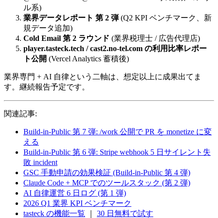
ル系)
業界データレポート 第 2 弾
(Q2 KPI ベンチマーク、新
規データ追加)
Cold Email 第 2 ラウンド
(業界税理士 / 広告代理店)
player.tasteck.tech / cast2.no-tel.com の利用比率レポー
ト公開
(Vercel Analytics 蓄積後)
業界専門 + AI 自律という二軸は、想定以上に成果出てま
す。継続報告予定です。
関連記事:
Build-in-Public 第 7 弾: /work 公開で PR を monetize に変
える
Build-in-Public 第 6 弾: Stripe webhook 5 日サイレント失
敗 incident
GSC 手動申請の効果検証 (Build-in-Public 第 4 弾)
Claude Code + MCP でのツールスタック (第 2 弾)
AI 自律運営 6 日ログ (第 1 弾)
2026 Q1 業界 KPI ベンチマーク
tasteck の機能一覧
｜
30 日無料で試す