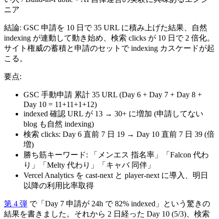
ニア
結論:
GSC 申請を 10 日で 35 URL に積み上げた結果、自然
indexing が連動して動き始め、検索 clicks が 10 日で 2 倍化。
サイト権威の蓄積と申請のセットで indexing カスケードが起
こる。
要点:
GSC 手動申請 累計 35 URL (Day 6 + Day 7 + Day 8 +
Day 10 = 11+11+1+12)
indexed 確認 URL が 13 → 30+ に増加 (申請してない
blog も自然 indexing)
検索 clicks: Day 6 直前 7 日 19 → Day 10 直前 7 日 39 (倍
増)
勝ち筋キーワード: 「メンエス 指名率」「Falcon 代わ
り」「Melty 代わり」「キャバ 同伴」
Vercel Analytics を cast-next と player-next に導入、明日
以降の利用比率取得
第 4 弾
で「Day 7 申請が 24h で 82% indexed」という驚きの
結果を書きました。それから 2 日経った Day 10 (5/3)、検索