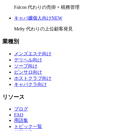
Falcon 代わりの売掛 × 税務管理
キャバ嬢個人向け
NEW
Melty 代わりの上位顧客発見
業種別
メンズエステ向け
デリヘル向け
ソープ向け
ピンサロ向け
ホストクラブ向け
キャバクラ向け
リソース
ブログ
FAQ
用語集
トピック一覧