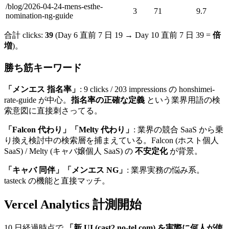
/blog/2026-04-24-mens-esthe-
3
71
9.7
nomination-ng-guide
合計 clicks:
39
(Day 6 直前 7 日 19 → Day 10 直前 7 日 39 =
倍
増
)。
勝ち筋キーワード
「メンエス 指名率」
: 9 clicks / 203 impressions の honshimei-
rate-guide が中心。
指名率の正確な定義
という業界用語の検
索意図に直接刺さってる。
「Falcon 代わり」「Melty 代わり」
: 業界の競合 SaaS から乗
り換え検討中の検索層を捕まえている。Falcon (ホスト個人
SaaS) / Melty (キャバ嬢個人 SaaS) の
不安定化
が背景。
「キャバ 同伴」「メンエス NG」
: 業界実務の悩み系。
tasteck の機能と直接マッチ。
Vercel Analytics 計測開始
10 日経過時点で
「新 UI (cast2.no-tel.com) を実際に何人が使