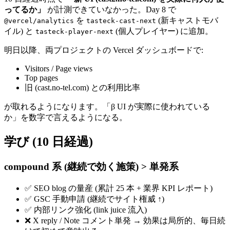
ってるか」
が計測できていなかった。Day 8 で
を
(新キャストモバ
@vercel/analytics
tasteck-cast-next
イル) と
(個人プレイヤー) に追加。
tasteck-player-next
明日以降、両プロジェクトの Vercel ダッシュボードで:
Visitors / Page views
Top pages
旧 (cast.no-tel.com) との利用比率
が取れるようになります。「β UI が実際に使われている
か」を数字で言えるようになる。
学び (10 日経過)
compound 系 (継続で効く施策) > 単発系
✅ SEO blog の量産 (累計 25 本 + 業界 KPI レポート)
✅ GSC 手動申請 (継続でサイト権威 ↑)
✅ 内部リンク強化 (link juice 流入)
❌ X reply / Note コメント単発 → 効果は局所的、毎日続