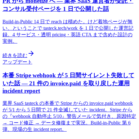
PR から monetize へ — 業界 SaaS 運営者が受託・
コンサル受付ページを 1 日で公開した話
Build-in-Public 14 日で reach は積めた。けど着地ページが無
い、ということで tasteck.tech/work を 1 日で公開した運営記
録。4 サービス・透明 pricing・英語 CTA まで含めた設計の
実例。
続きを読む
アップデート
本番 Stripe webhook が 5 日間サイレント失敗して
いた話 — 21 件の invoice.paid を取り戻した運用
incident report
業界 SaaS tasteck の本番で Stripe からの invoice.paid webhook
が 5/1 から 5 日間で 21 件全滅していた incident。Stripe から
の『webhook 自動停止 5/10』警告メールで気付き、原因特定
→ コード修正 → データ修復まで実況。Build-in-Public 第 6
弾、現場の生 incident report。