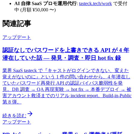
AI 自律 SaaS プロモ運用代行
:
tasteck.tech/work
で受付
中 (月額 ¥50,000 〜)
関連記事
アップデート
認証なしでパスワードを上書きできる API が 4 年
潜在していた話 — 発見・調査・即日 hot fix 録
業界 SaaS tasteck で『キャストがログインできない、変えた
覚えがないのに』という 1 件の問い合わせから、4 年潜在し
ていたパスワード再発行 API の認証バイパス脆弱性を発
見。DB 調査 → QA 再現実験 → hot fix → 本番デプロイ → 被
害アカウント救済までのリアル incident report。Build-in-Public
第 8 弾。
続きを読む
アップデート