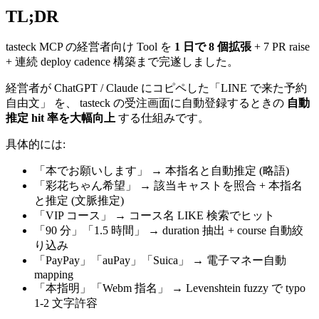
TL;DR
tasteck MCP の経営者向け Tool を
1 日で 8 個拡張
+ 7 PR raise
+ 連続 deploy cadence 構築まで完遂しました。
経営者が ChatGPT / Claude にコピペした「LINE で来た予約
自由文」 を、 tasteck の受注画面に自動登録するときの
自動
推定 hit 率を大幅向上
する仕組みです。
具体的には:
「本でお願いします」 → 本指名と自動推定 (略語)
「彩花ちゃん希望」 → 該当キャストを照合 + 本指名
と推定 (文脈推定)
「VIP コース」 → コース名 LIKE 検索でヒット
「90 分」「1.5 時間」 → duration 抽出 + course 自動絞
り込み
「PayPay」「auPay」「Suica」 → 電子マネー自動
mapping
「本指明」「Webm 指名」 → Levenshtein fuzzy で typo
1-2 文字許容