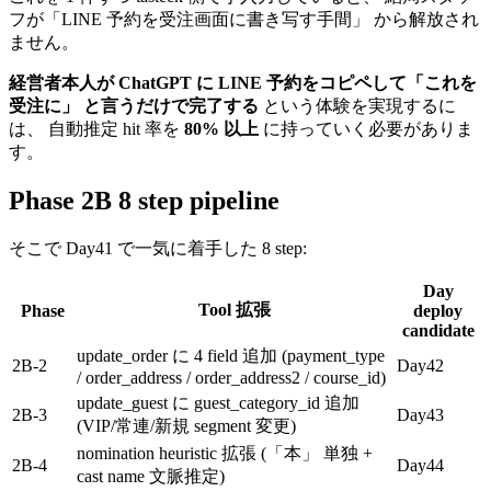
フが「LINE 予約を受注画面に書き写す手間」 から解放され
ません。
経営者本人が ChatGPT に LINE 予約をコピペして「これを
受注に」 と言うだけで完了する
という体験を実現するに
は、 自動推定 hit 率を
80% 以上
に持っていく必要がありま
す。
Phase 2B 8 step pipeline
そこで Day41 で一気に着手した 8 step:
Day
Tool 拡張
Phase
deploy
candidate
update_order に 4 field 追加 (payment_type
2B-2
Day42
/ order_address / order_address2 / course_id)
update_guest に guest_category_id 追加
2B-3
Day43
(VIP/常連/新規 segment 変更)
nomination heuristic 拡張 (「本」 単独 +
2B-4
Day44
cast name 文脈推定)