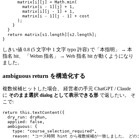
      matrix[i][j] = Math.min(

        matrix[i - 1][j] + 1,

        matrix[i][j - 1] + 1,

        matrix[i - 1][j - 1] + cost

      );

    }

  }

  return matrix[s1.length][s2.length];

しきい値 0.8 (5 文字中 1 文字 typo 許容) で「本指明」 → 本
指名 hit、 「Webm 指名」 → Web 指名 hit が動くようになり
ました。
ambiguous return を構造化する
複数候補ヒットした場合、 経営者の手元 ChatGPT / Claude
に
そのまま選択 dialog として表示できる形
で返したい。 そ
こで:
return this.textContent({

  dry_run: dryRun,

  applied: false,

  ambiguous: {

    type: "course_selection_required",

    reason: "コース時間 hint から複数候補が一致しました。 どの