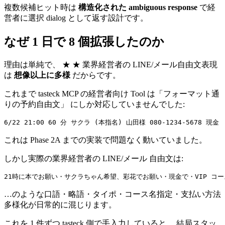
複数候補ヒット時は
構造化された ambiguous response
で経
営者に選択 dialog として返す設計です。
なぜ 1 日で 8 個拡張したのか
理由は単純で、 ★ ★ 業界経営者の LINE/メール自由文表現
は
想像以上に多様
だからです。
これまで tasteck MCP の経営者向け Tool は「フォーマット通
りの予約自由文」 にしか対応していませんでした:
これは Phase 2A までの実装で問題なく動いていました。
しかし実際の業界経営者の LINE/メール 自由文は:
…のような口語・略語・タイポ・コース名指定・支払い方法
多様化が日常的に混じります。
これを 1 件ずつ tasteck 側で手入力していると、 結局スタッ