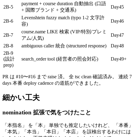
payment + course duration 自動抽出 (口語
2B-5
Day45
+ 国際ブランド + 交通系)
Levenshtein fuzzy match (typo 1-2 文字許
2B-6
Day46
容)
course.name LIKE 検索 (VIP/特別/プレミ
2B-7
Day47
アム/人気)
2B-8
ambiguous caller 統合 (structured response)
Day48
2B-9
(設計
search_order tool (経営者の照会対応)
Day49+
prep)
PR は #10〜#16 まで raise 済。 全 tsc clean 確認済み。 連続 7
days 本番 deploy cadence の道筋ができました。
細かい工夫
nomination 拡張で気をつけたこと
「本指名」 を「本」 単独でも推定したいけれど、 「本番」
「本気」「本当」「本日」「本店」 を誤検出するわけには