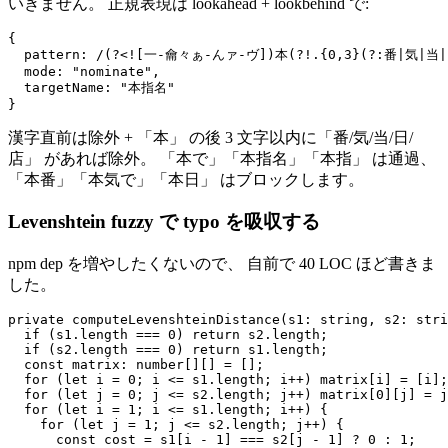
いきません。 正規表現は lookahead + lookbehind で:
{

  pattern: /(?<![一-龠々ぁ-んァ-ヴ])本(?!.{0,3}(?:番|気|当|
  mode: "nominate",

  targetName: "本指名"

漢字直前は除外 + 「本」 の後 3 文字以内に「番/気/当/日/
店」 があれば除外。 「本で」「本指名」「本指」 は通過、
「本番」「本気で」「本日」 はブロックします。
Levenshtein fuzzy で typo を吸収する
npm dep を増やしたくないので、 自前で 40 LOC ほど書きま
した。
private computeLevenshteinDistance(s1: string, s2: stri
  if (s1.length === 0) return s2.length;

  if (s2.length === 0) return s1.length;

  const matrix: number[][] = [];

  for (let i = 0; i <= s1.length; i++) matrix[i] = [i];

  for (let j = 0; j <= s2.length; j++) matrix[0][j] = j
  for (let i = 1; i <= s1.length; i++) {

    for (let j = 1; j <= s2.length; j++) {

      const cost = s1[i - 1] === s2[j - 1] ? 0 : 1;
