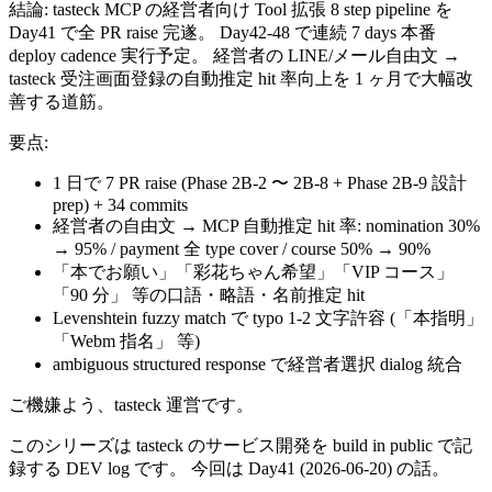
結論:
tasteck MCP の経営者向け Tool 拡張 8 step pipeline を
Day41 で全 PR raise 完遂。 Day42-48 で連続 7 days 本番
deploy cadence 実行予定。 経営者の LINE/メール自由文 →
tasteck 受注画面登録の自動推定 hit 率向上を 1 ヶ月で大幅改
善する道筋。
要点:
1 日で 7 PR raise (Phase 2B-2 〜 2B-8 + Phase 2B-9 設計
prep) + 34 commits
経営者の自由文 → MCP 自動推定 hit 率: nomination 30%
→ 95% / payment 全 type cover / course 50% → 90%
「本でお願い」「彩花ちゃん希望」「VIP コース」
「90 分」 等の口語・略語・名前推定 hit
Levenshtein fuzzy match で typo 1-2 文字許容 (「本指明」
「Webm 指名」 等)
ambiguous structured response で経営者選択 dialog 統合
ご機嫌よう、tasteck 運営です。
このシリーズは tasteck のサービス開発を build in public で記
録する DEV log です。 今回は Day41 (2026-06-20) の話。