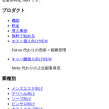
る業界特化 SaaS です。
プロダクト
機能
料金
導入事例
無料で始める
ホスト個人向け
NEW
Falcon 代わりの売掛 × 税務管理
キャバ嬢個人向け
NEW
Melty 代わりの上位顧客発見
業種別
メンズエステ向け
デリヘル向け
ソープ向け
ピンサロ向け
ホストクラブ向け