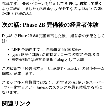
挑戦です。 失敗パターンを想定して各 PR は
独立して動く
ように設計しました (連結 deploy が必要なのは Day43 の 2B-
2+2B-3 連結のみ)。
次の話: Phase 2B 完備後の経営者体験
Day48 で Phase 2B 8/8 完備宣言した後、 経営者の実感として
は:
LINE 予約自由文 → 自動推定 hit 率 80%+
typo / 略語 / 口語 / 名前指定 / コース名指定 全部吸収
複数候補時は経営者選択 dialog として返却
この状態で「経営者本人 × ChatGPT × tasteck」 の最小チーム
編成が完成します。
スタッフ多人数権限ではなく、 経営者の AI 使いをスーパー
パワー化するという tasteck のスタンスを最も体現する形に
なります。
関連リンク