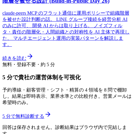
階層を被せる設計 (Build-in-Public Day 26)
claude-peers MCP のフラット通信に運用ポリシーで組織階層
を被せた設計判断の話。 LINE グループ接続を経営分析 AI
のみに許可、 開発 AI からは取り上げる。 ノイズフィル
タ・責任の階層化・人間組織との対称性を AI 主体で再現し
た、 マルチエージェント運用の実装パターンを解説しま
す。
続きを読む
無料・登録不要・約 5 分
5 分で貴社の運営体制を可視化
予約導線・顧客管理・シフト・精算の 4 領域を 8 問で棚卸
し。結果は即時表示、業界水準との比較付き。営業メールは
希望時のみ。
5 分で無料診断する
回答は保存されません。診断結果はブラウザ内で完結しま
す。