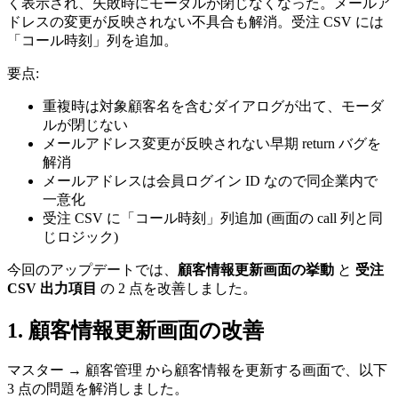
く表示され、失敗時にモーダルが閉じなくなった。メールア
ドレスの変更が反映されない不具合も解消。受注 CSV には
「コール時刻」列を追加。
要点:
重複時は対象顧客名を含むダイアログが出て、モーダ
ルが閉じない
メールアドレス変更が反映されない早期 return バグを
解消
メールアドレスは会員ログイン ID なので同企業内で
一意化
受注 CSV に「コール時刻」列追加 (画面の call 列と同
じロジック)
今回のアップデートでは、
顧客情報更新画面の挙動
と
受注
CSV 出力項目
の 2 点を改善しました。
1. 顧客情報更新画面の改善
マスター → 顧客管理 から顧客情報を更新する画面で、以下
3 点の問題を解消しました。